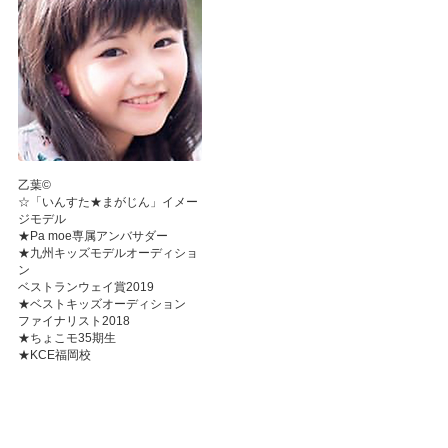
乙葉©
☆「いんすた★まがじん」イメー
ジモデル
★Pa moe専属アンバサダー
★九州キッズモデルオーディショ
ン
ベストランウェイ賞2019
★ベストキッズオーディション
ファイナリスト2018
★ちょこモ35期生
★KCE福岡校