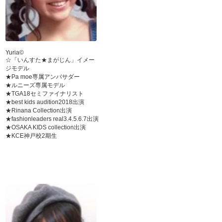
Yuria©
☆「いんすた★まがじん」イメー
ジモデル
★Pa moe専属アンバサダー
★ルニーズ専属モデル
★TGA18セミファイナリスト
★best kids audition2018出演
★Rinana Collection出演
★fashionleaders real3.4.5.6.7出演
★OSAKA KIDS collection出演
★KCE神戸校2期生