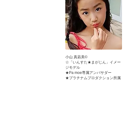
小山 真凪美©
☆「いんすた★まがじん」イメー
ジモデル
★Pa moe専属アンバサダー
★プラチナムプロダクション所属