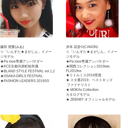
藤田 望愛(みあ)
岸本 花音©(CANON)
☆「いんすた★まがじん」イメー
☆「いんすた★まがじん」イメー
ジモデル
ジモデル
★Pa moe専属アンバサダー
★Pa moe専属アンバサダー
★KCE京都河原町校所属
★関西コレクション2019aw,
FL2019ss
★BLAND STYLE FESTIVAL vol.1,2
★リトルミス2019受賞
★OSAKA GIRLS FESTIVAL
★ スタ選2019、ベストキッズ
★FASHION LEADERS 2019SS
ファイナリスト
★ MOKAs Collection
カタログモデル
★ ZEBABY オフィシャルモデル