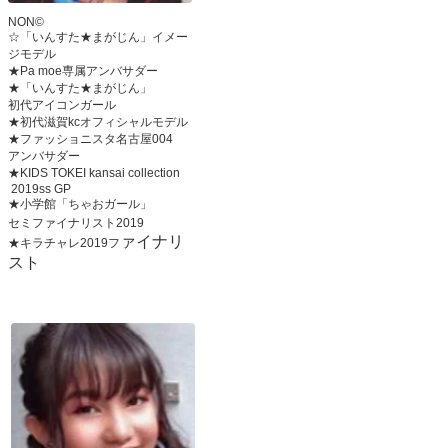
NON©
☆「いんすた★まがじん」イメー
ジモデル
★Pa moe専属アンバサダー
★「いんすた★まがじん」
初代アイコンガール
★初代滋賀kcオフィシャルモデル
★ファッショニスタ名古屋004
アンバサダー
★KIDS TOKEI kansai collection
2019ss GP
★小学館「ちゃおガール」
セミファイナリスト2019
ァイナリ
★キラチャレ2019フ
スト