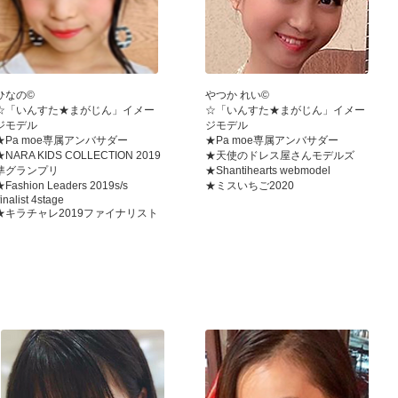
ひなの©
やつか れい©
☆「いんすた★まがじん」イメー
☆「いんすた★まがじん」イメー
ジモデル
ジモデル
★Pa moe専属アンバサダー
★Pa moe専属アンバサダー
★NARA KIDS COLLECTION 2019
★天使のドレス屋さんモデルズ
準グランプリ
★Shantihearts webmodel
★Fashion Leaders 2019s/s
★ミスいちご2020
inalist 4stage
★キラチャレ2019ファイナリスト