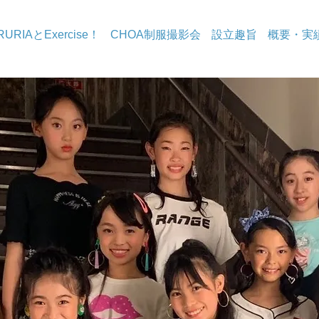
RURIAとExercise！
CHOA制服撮影会
設立趣旨
概要・実