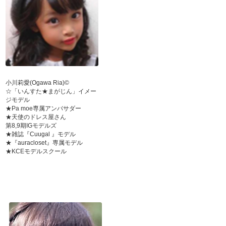
小川莉愛(Ogawa Ria)©
☆「いんすた★まがじん」イメー
ジモデル
★Pa moe専属アンバサダー
★天使のドレス屋さん
第8,9期IGモデルズ
★雑誌『Cuugal 』モデル
★『auracloset』専属モデル
★KCEモデルスクール