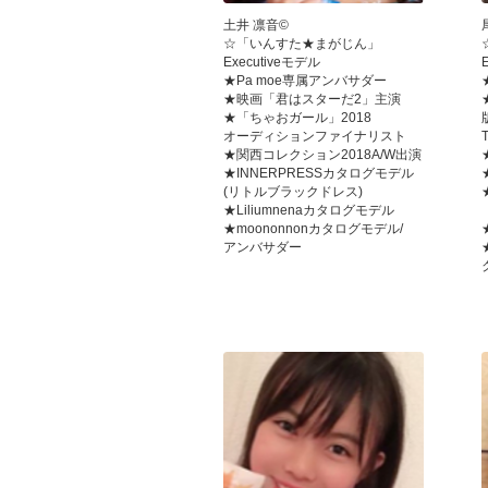
土井 凛音©
☆「いんすた★まがじん」
Executiveモデル
★Pa moe専属アンバサダー
★映画「君はスターだ2」主演
★「ちゃおガール」2018
オーディションファイナリスト
★関西コレクション2018A/W出演
★INNERPRESSカタログモデル
(リトルブラックドレス)
★Liliumnenaカタログモデル
★moononnonカタログモデル/
アンバサダー