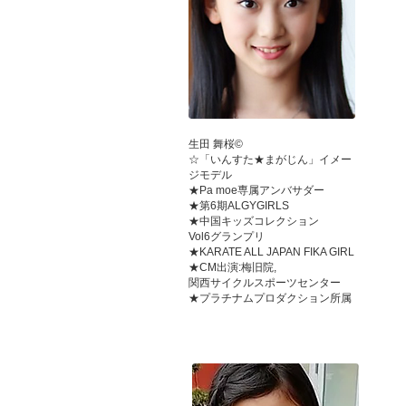
生田 舞桜©
☆「いんすた★まがじん」イメー
ジモデル
★Pa moe専属アンバサダー
★第6期ALGYGIRLS
★中国キッズコレクション
Vol6グランプリ
★KARATE ALL JAPAN FIKA GIRL
★CM出演:梅旧院,
関西サイクルスポーツセンター
★プラチナムプロダクション所属