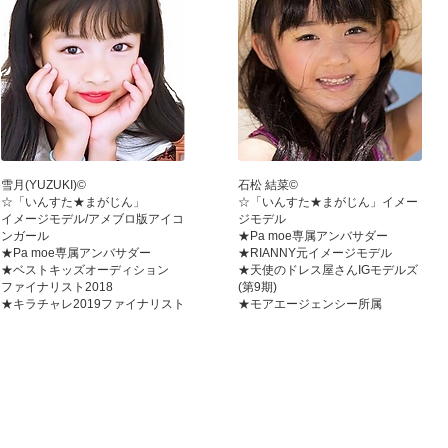
雪月(YUZUKI)©
石松 結菜©
☆「いんすた★まがじん」
☆「いんすた★まがじん」イメー
イメージモデル/アメブロ版アイコ
ジモデル
ンガール
★Pa moe専属アンバサダー
★Pa moe専属アンバサダー
★RIANNY元イメージモデル
★ベストキッズオーディション
★天使のドレス屋さんIGモデルズ
ファイナリスト2018
(第9期)
★キラチャレ2019ファイナリスト
★モアエージェンシー所属