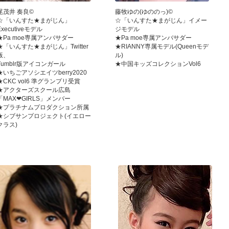
尾茂井 奏良©
藤牧ゆの(ゆののっ)©
☆「いんすた★まがじん」
☆「いんすた★まがじん」イメー
Executiveモデル
ジモデル
★Pa moe専属アンバサダー
★Pa moe専属アンバサダー
★「いんすた★まがじん」Twitter
★RIANNY専属モデル(Queenモデ
版、
ル)
Tumblr版アイコンガール
★中国キッズコレクションVol6
★いちごアソシエイツberry2020
★CKC vol6 準グランプリ受賞
★アクターズスクール広島
「MAX❤GIRLS」メンバー
★プラチナムプロダクション所属
★シブサンプロジェクト(イエロー
クラス)