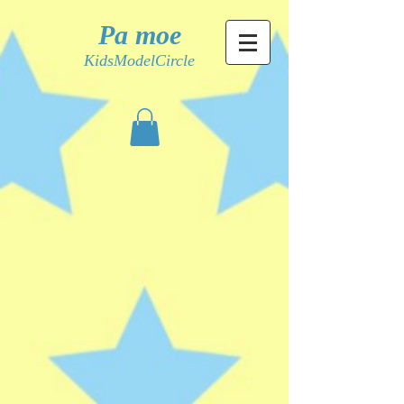
Pa moe
KidsModelCircle