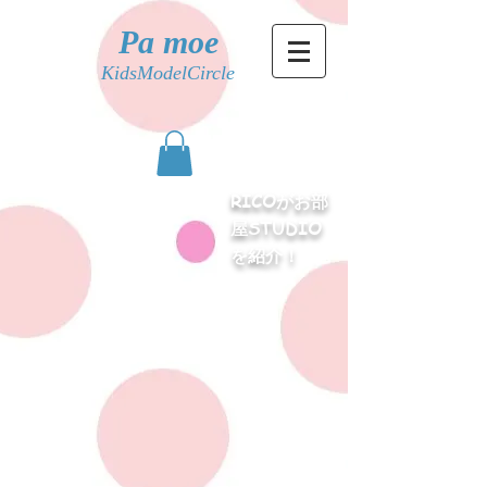
Pa moe
KidsModelCircle
RICOがお部
屋STUDIO
を紹介！