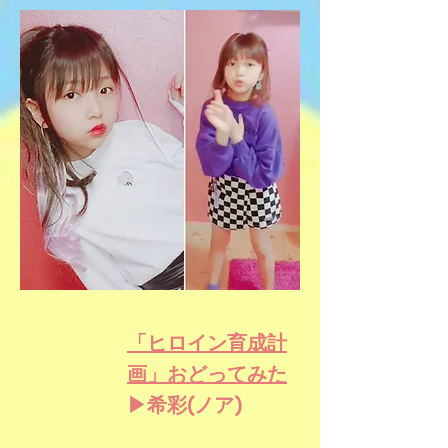
「ヒロイン育成計
画」おどってみた
▶希彩(ノア)