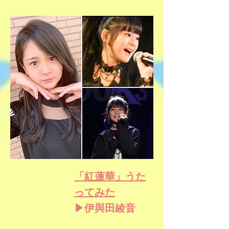
「紅蓮華」うた
ってみた
▶伊與田綾音