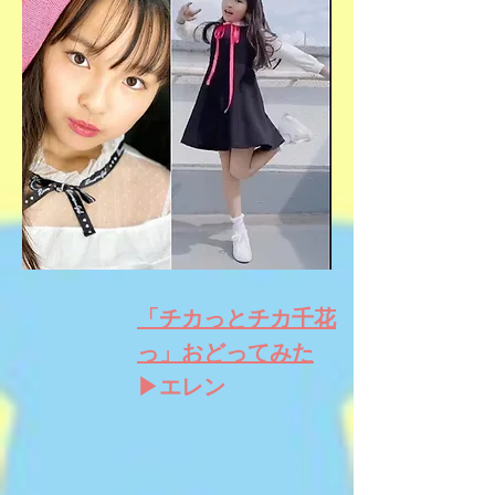
「チカっとチカ千花
っ」おどってみた
▶エレン