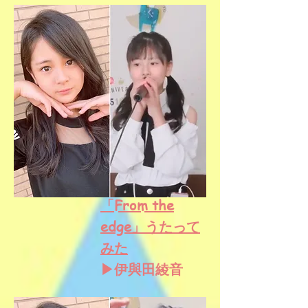
「From the
edge」うたって
みた
▶伊與田綾音