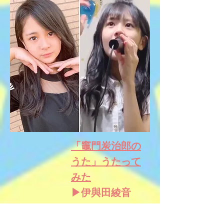
「竈門炭治郎の
うた」うたって
みた
▶伊與田綾音